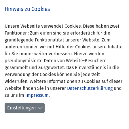
Zum
Online
Tic
EIN SPIEL. EIN TEAM. FÜRS LAND.
Hinweis zu Cookies
Inhalt
Shop
springen
Zur
Unsere Webseite verwendet Cookies. Diese haben zwei
Navigation
Funktionen: Zum einen sind sie erforderlich für die
springen
grundlegende Funktionalität unserer Website. Zum
anderen können wir mit Hilfe der Cookies unsere Inhalte
für Sie immer weiter verbessern. Hierzu werden
pseudonymisierte Daten von Website-Besuchern
gesammelt und ausgewertet. Das Einverständnis in die
Verwendung der Cookies können Sie jederzeit
U21 EM Qualifikation 2019 - Gruppe 8
widerrufen. Weitere Informationen zu Cookies auf dieser
Website finden Sie in unserer
Datenschutzerklärung
und
Spielplan
zu uns im
Impressum
.
Kreuztabelle
Einstellungen
Tabelle