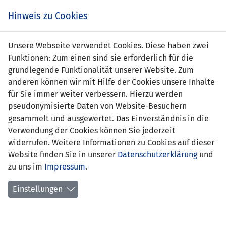
Zum
Online
Tic
EIN SPIEL. EIN TEAM. FÜRS LAND.
Hinweis zu Cookies
Inhalt
Shop
springen
Zur
Unsere Webseite verwendet Cookies. Diese haben zwei
Navigation
Funktionen: Zum einen sind sie erforderlich für die
springen
grundlegende Funktionalität unserer Website. Zum
anderen können wir mit Hilfe der Cookies unsere Inhalte
für Sie immer weiter verbessern. Hierzu werden
pseudonymisierte Daten von Website-Besuchern
gesammelt und ausgewertet. Das Einverständnis in die
Verwendung der Cookies können Sie jederzeit
U21-EM Qualifikation 2023 - Gruppe D
widerrufen. Weitere Informationen zu Cookies auf dieser
Website finden Sie in unserer
Datenschutzerklärung
und
Spielplan
zu uns im
Impressum
.
Kreuztabelle
Einstellungen
Tabelle