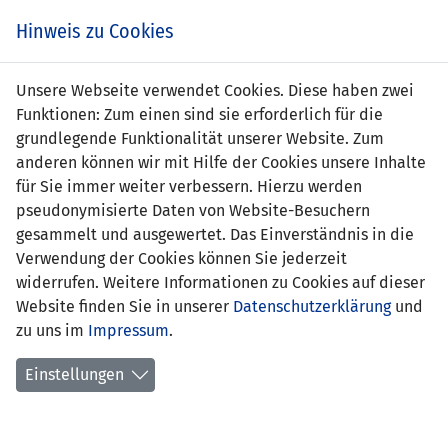
Zum
Online
Tic
EIN SPIEL. EIN TEAM. FÜRS LAND.
Hinweis zu Cookies
Inhalt
Shop
springen
Zur
Unsere Webseite verwendet Cookies. Diese haben zwei
Navigation
Funktionen: Zum einen sind sie erforderlich für die
springen
grundlegende Funktionalität unserer Website. Zum
anderen können wir mit Hilfe der Cookies unsere Inhalte
für Sie immer weiter verbessern. Hierzu werden
pseudonymisierte Daten von Website-Besuchern
gesammelt und ausgewertet. Das Einverständnis in die
Verwendung der Cookies können Sie jederzeit
U21-EM Qualifikation 2023 - Gruppe D
widerrufen. Weitere Informationen zu Cookies auf dieser
Website finden Sie in unserer
Datenschutzerklärung
und
Spielplan
zu uns im
Impressum
.
Kreuztabelle
Einstellungen
Tabelle