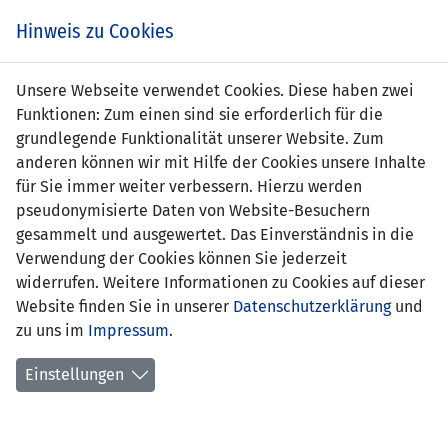
Zum
Online
Tic
EIN SPIEL. EIN TEAM. FÜRS LAND.
Hinweis zu Cookies
Inhalt
Shop
springen
Zur
Unsere Webseite verwendet Cookies. Diese haben zwei
Navigation
Funktionen: Zum einen sind sie erforderlich für die
springen
grundlegende Funktionalität unserer Website. Zum
anderen können wir mit Hilfe der Cookies unsere Inhalte
für Sie immer weiter verbessern. Hierzu werden
pseudonymisierte Daten von Website-Besuchern
gesammelt und ausgewertet. Das Einverständnis in die
Verwendung der Cookies können Sie jederzeit
Freundschaftsspiele U21-
widerrufen. Weitere Informationen zu Cookies auf dieser
Nationalmannschaft
Website finden Sie in unserer
Datenschutzerklärung
und
zu uns im
Impressum
.
Spielplan
Einstellungen
Spielerstatistik