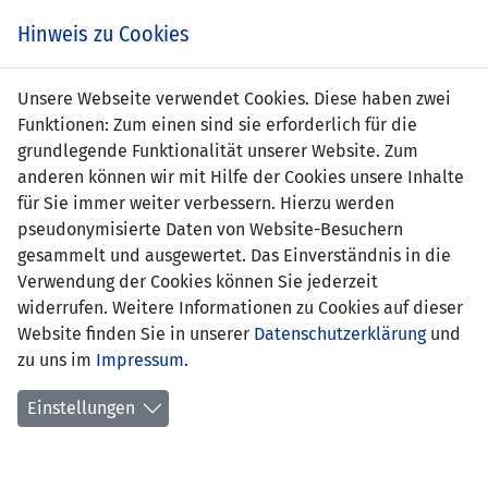
Zum
Online
Tic
EIN SPIEL. EIN TEAM. FÜRS LAND.
Hinweis zu Cookies
Inhalt
Shop
springen
Zur
Unsere Webseite verwendet Cookies. Diese haben zwei
Navigation
Funktionen: Zum einen sind sie erforderlich für die
springen
grundlegende Funktionalität unserer Website. Zum
anderen können wir mit Hilfe der Cookies unsere Inhalte
für Sie immer weiter verbessern. Hierzu werden
pseudonymisierte Daten von Website-Besuchern
gesammelt und ausgewertet. Das Einverständnis in die
Verwendung der Cookies können Sie jederzeit
Inoffizielle Freundschaftsspiele U23-
widerrufen. Weitere Informationen zu Cookies auf dieser
Nationalmannschaft
Website finden Sie in unserer
Datenschutzerklärung
und
zu uns im
Impressum
.
Spielplan
Einstellungen
Spielerstatistik
Torschützen