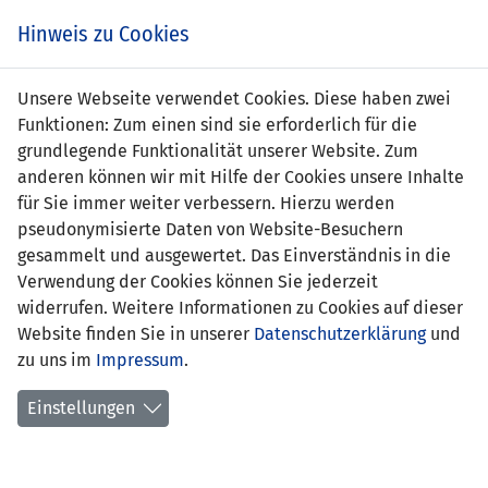
Zum
Online
Tic
EIN SPIEL. EIN TEAM. FÜRS LAND.
Hinweis zu Cookies
Inhalt
Shop
springen
Zur
Unsere Webseite verwendet Cookies. Diese haben zwei
Navigation
Funktionen: Zum einen sind sie erforderlich für die
springen
grundlegende Funktionalität unserer Website. Zum
anderen können wir mit Hilfe der Cookies unsere Inhalte
für Sie immer weiter verbessern. Hierzu werden
pseudonymisierte Daten von Website-Besuchern
gesammelt und ausgewertet. Das Einverständnis in die
Verwendung der Cookies können Sie jederzeit
EM Qualifikation 2008 - Gruppe F
widerrufen. Weitere Informationen zu Cookies auf dieser
Website finden Sie in unserer
Datenschutzerklärung
und
Spielplan
zu uns im
Impressum
.
Kreuztabelle
Einstellungen
Tabelle