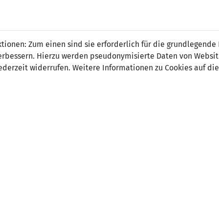
 FÜRS LAND.
NATIONAL
SPITZEN
BREITEN
ionen: Zum einen sind sie erforderlich für die grundlegende
TEAMS
FUSSBALL
FUSSBALL
JAK
F
r verbessern. Hierzu werden pseudonymisierte Daten von Webs
derzeit widerrufen. Weitere Informationen zu Cookies auf die