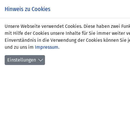
Zum
EIN SPIEL. EIN TEAM.
Hinweis zu Cookies
Inhalt
springen
Zur
Unsere Webseite verwendet Cookies. Diese haben zwei Funkt
NEWS
LFV
Navigation
mit Hilfe der Cookies unsere Inhalte für Sie immer weite
springen
Einverständnis in die Verwendung der Cookies können Sie je
und zu uns im
Impressum
.
Einstellungen