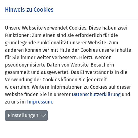
Zum
Online
Tic
EIN SPIEL. EIN TEAM. FÜRS LAND.
Hinweis zu Cookies
Inhalt
Shop
springen
Zur
Unsere Webseite verwendet Cookies. Diese haben zwei
Navigation
Funktionen: Zum einen sind sie erforderlich für die
springen
grundlegende Funktionalität unserer Website. Zum
anderen können wir mit Hilfe der Cookies unsere Inhalte
für Sie immer weiter verbessern. Hierzu werden
pseudonymisierte Daten von Website-Besuchern
gesammelt und ausgewertet. Das Einverständnis in die
Verwendung der Cookies können Sie jederzeit
Qualifikation zur UEFA EURO 2024 -
widerrufen. Weitere Informationen zu Cookies auf dieser
Gruppe J
Website finden Sie in unserer
Datenschutzerklärung
und
zu uns im
Impressum
.
Spielplan
Einstellungen
Kreuztabelle
Tabelle