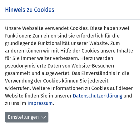
Zum
Online
Tic
EIN SPIEL. EIN TEAM. FÜRS LAND.
Hinweis zu Cookies
Inhalt
Shop
springen
Zur
Unsere Webseite verwendet Cookies. Diese haben zwei
Navigation
Funktionen: Zum einen sind sie erforderlich für die
springen
grundlegende Funktionalität unserer Website. Zum
anderen können wir mit Hilfe der Cookies unsere Inhalte
für Sie immer weiter verbessern. Hierzu werden
pseudonymisierte Daten von Website-Besuchern
gesammelt und ausgewertet. Das Einverständnis in die
Verwendung der Cookies können Sie jederzeit
Qualifikation zur UEFA EURO 2024 -
widerrufen. Weitere Informationen zu Cookies auf dieser
Gruppe J
Website finden Sie in unserer
Datenschutzerklärung
und
zu uns im
Impressum
.
Spielplan
Einstellungen
Kreuztabelle
Tabelle