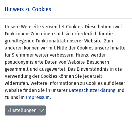
Zum
Online
Tic
EIN SPIEL. EIN TEAM. FÜRS LAND.
Hinweis zu Cookies
Inhalt
Shop
springen
Zur
Unsere Webseite verwendet Cookies. Diese haben zwei
Navigation
Funktionen: Zum einen sind sie erforderlich für die
springen
grundlegende Funktionalität unserer Website. Zum
anderen können wir mit Hilfe der Cookies unsere Inhalte
für Sie immer weiter verbessern. Hierzu werden
pseudonymisierte Daten von Website-Besuchern
gesammelt und ausgewertet. Das Einverständnis in die
Verwendung der Cookies können Sie jederzeit
Qualifikation zur UEFA EURO 2024 -
widerrufen. Weitere Informationen zu Cookies auf dieser
Gruppe J
Website finden Sie in unserer
Datenschutzerklärung
und
zu uns im
Impressum
.
Spielplan
Einstellungen
Kreuztabelle
Tabelle