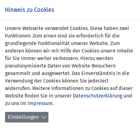
Zum
Online
Tic
EIN SPIEL. EIN TEAM. FÜRS LAND.
Hinweis zu Cookies
Inhalt
Shop
springen
Zur
Unsere Webseite verwendet Cookies. Diese haben zwei
Navigation
Funktionen: Zum einen sind sie erforderlich für die
springen
grundlegende Funktionalität unserer Website. Zum
anderen können wir mit Hilfe der Cookies unsere Inhalte
für Sie immer weiter verbessern. Hierzu werden
pseudonymisierte Daten von Website-Besuchern
gesammelt und ausgewertet. Das Einverständnis in die
Verwendung der Cookies können Sie jederzeit
Qualifikation zur UEFA EURO 2024 -
widerrufen. Weitere Informationen zu Cookies auf dieser
Gruppe J
Website finden Sie in unserer
Datenschutzerklärung
und
zu uns im
Impressum
.
Spielplan
Einstellungen
Kreuztabelle
Tabelle