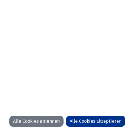
KONTAKT
VORFALL MELDEN
LFV
LFV
LFV
LFV
ON
ON
ON
ON
FACEBOOK
YOUTUBE
INSTAGRAM
LINKEDIN
WIR BEDANKEN UNS BEI UNSEREN SPONSOREN
Alle Cookies ablehnen
Alle Cookies akzeptieren