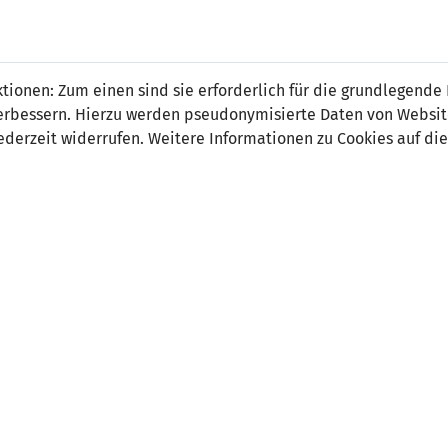
 FÜRS LAND.
NATIONAL
SPITZEN
BREITEN
ionen: Zum einen sind sie erforderlich für die grundlegende
TEAMS
FUSSBALL
FUSSBALL
JAK
F
r verbessern. Hierzu werden pseudonymisierte Daten von Webs
derzeit widerrufen. Weitere Informationen zu Cookies auf die