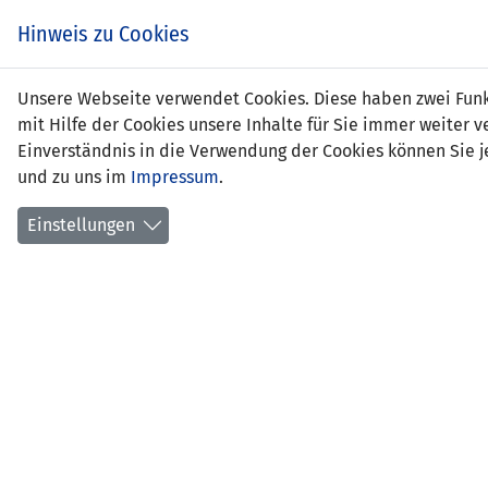
Zum
EIN SPIEL. EIN TEAM.
Hinweis zu Cookies
Inhalt
springen
Zur
Unsere Webseite verwendet Cookies. Diese haben zwei Funkt
NEWS
LFV
Navigation
mit Hilfe der Cookies unsere Inhalte für Sie immer weite
springen
Einverständnis in die Verwendung der Cookies können Sie je
und zu uns im
Impressum
.
Einstellungen