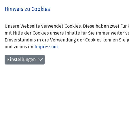
Zum
EIN SPIEL. EIN TEAM.
Hinweis zu Cookies
Inhalt
springen
Zur
Unsere Webseite verwendet Cookies. Diese haben zwei Funkt
NEWS
LFV
Navigation
mit Hilfe der Cookies unsere Inhalte für Sie immer weite
springen
Einverständnis in die Verwendung der Cookies können Sie je
und zu uns im
Impressum
.
Einstellungen