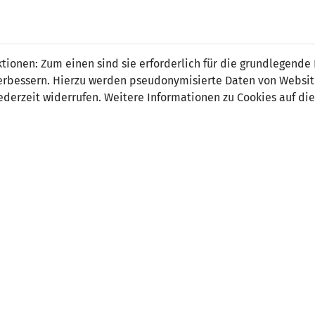
 FÜRS LAND.
NATIONAL
SPITZEN
BREITEN
ionen: Zum einen sind sie erforderlich für die grundlegende
TEAMS
FUSSBALL
FUSSBALL
JAK
F
r verbessern. Hierzu werden pseudonymisierte Daten von Webs
derzeit widerrufen. Weitere Informationen zu Cookies auf die