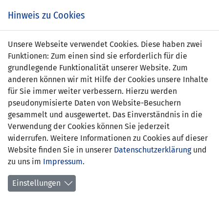
Zum
Online
Tic
EIN SPIEL. EIN TEAM. FÜRS LAND.
Hinweis zu Cookies
Inhalt
Shop
springen
Zur
Unsere Webseite verwendet Cookies. Diese haben zwei
Navigation
Funktionen: Zum einen sind sie erforderlich für die
springen
grundlegende Funktionalität unserer Website. Zum
anderen können wir mit Hilfe der Cookies unsere Inhalte
für Sie immer weiter verbessern. Hierzu werden
pseudonymisierte Daten von Website-Besuchern
gesammelt und ausgewertet. Das Einverständnis in die
Verwendung der Cookies können Sie jederzeit
U21 EM-Qualifikation 2011 - Gruppe 4
widerrufen. Weitere Informationen zu Cookies auf dieser
Website finden Sie in unserer
Datenschutzerklärung
und
Spielplan
zu uns im
Impressum
.
Kreuztabelle
Einstellungen
Tabelle