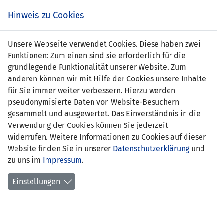
Zum
Online
Tic
EIN SPIEL. EIN TEAM. FÜRS LAND.
Hinweis zu Cookies
Inhalt
Shop
springen
Zur
Unsere Webseite verwendet Cookies. Diese haben zwei
Navigation
Funktionen: Zum einen sind sie erforderlich für die
springen
grundlegende Funktionalität unserer Website. Zum
anderen können wir mit Hilfe der Cookies unsere Inhalte
für Sie immer weiter verbessern. Hierzu werden
pseudonymisierte Daten von Website-Besuchern
gesammelt und ausgewertet. Das Einverständnis in die
Verwendung der Cookies können Sie jederzeit
U21 EM-Qualifikation 2011 - Gruppe 4
widerrufen. Weitere Informationen zu Cookies auf dieser
Website finden Sie in unserer
Datenschutzerklärung
und
Spielplan
zu uns im
Impressum
.
Kreuztabelle
Einstellungen
Tabelle