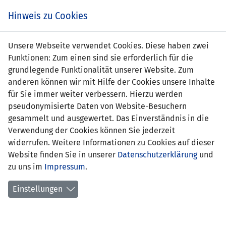
Zum
Online
Tic
EIN SPIEL. EIN TEAM. FÜRS LAND.
Hinweis zu Cookies
Inhalt
Shop
springen
Zur
Unsere Webseite verwendet Cookies. Diese haben zwei
Navigation
Funktionen: Zum einen sind sie erforderlich für die
springen
grundlegende Funktionalität unserer Website. Zum
anderen können wir mit Hilfe der Cookies unsere Inhalte
für Sie immer weiter verbessern. Hierzu werden
pseudonymisierte Daten von Website-Besuchern
gesammelt und ausgewertet. Das Einverständnis in die
Verwendung der Cookies können Sie jederzeit
Statistik Frauen U17-Nationalteam
widerrufen. Weitere Informationen zu Cookies auf dieser
Website finden Sie in unserer
Datenschutzerklärung
und
Spiele
zu uns im
Impressum
.
Spielerinnenstatistik
Einstellungen
Torschützinnen