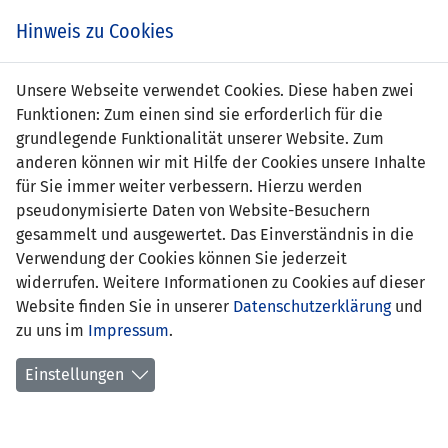
Zum
Online
Tic
EIN SPIEL. EIN TEAM. FÜRS LAND.
Hinweis zu Cookies
Inhalt
Shop
springen
Zur
Unsere Webseite verwendet Cookies. Diese haben zwei
Navigation
Funktionen: Zum einen sind sie erforderlich für die
springen
grundlegende Funktionalität unserer Website. Zum
anderen können wir mit Hilfe der Cookies unsere Inhalte
für Sie immer weiter verbessern. Hierzu werden
pseudonymisierte Daten von Website-Besuchern
gesammelt und ausgewertet. Das Einverständnis in die
Verwendung der Cookies können Sie jederzeit
Statistik Frauen U17-Nationalteam
widerrufen. Weitere Informationen zu Cookies auf dieser
Website finden Sie in unserer
Datenschutzerklärung
und
Spiele
zu uns im
Impressum
.
Spielerinnenstatistik
Einstellungen
Torschützinnen