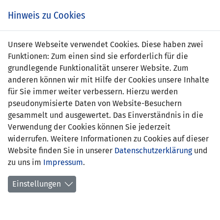
Zum
Online
Tic
EIN SPIEL. EIN TEAM. FÜRS LAND.
Hinweis zu Cookies
Inhalt
Shop
springen
Zur
Unsere Webseite verwendet Cookies. Diese haben zwei
Navigation
Funktionen: Zum einen sind sie erforderlich für die
springen
grundlegende Funktionalität unserer Website. Zum
anderen können wir mit Hilfe der Cookies unsere Inhalte
für Sie immer weiter verbessern. Hierzu werden
pseudonymisierte Daten von Website-Besuchern
gesammelt und ausgewertet. Das Einverständnis in die
Verwendung der Cookies können Sie jederzeit
Statistik Frauen U17-Nationalteam
widerrufen. Weitere Informationen zu Cookies auf dieser
Website finden Sie in unserer
Datenschutzerklärung
und
Spiele
zu uns im
Impressum
.
Spielerinnenstatistik
Einstellungen
Torschützinnen