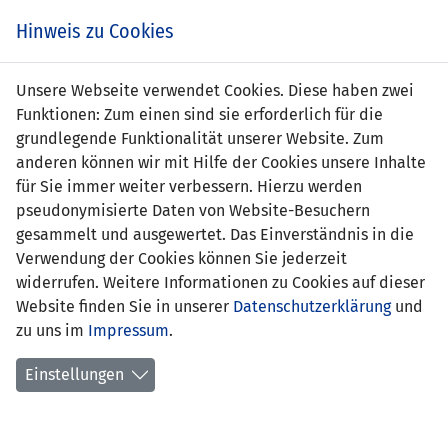
Zum
Online
Tic
EIN SPIEL. EIN TEAM. FÜRS LAND.
Hinweis zu Cookies
Inhalt
Shop
springen
Zur
Unsere Webseite verwendet Cookies. Diese haben zwei
Navigation
Funktionen: Zum einen sind sie erforderlich für die
springen
grundlegende Funktionalität unserer Website. Zum
anderen können wir mit Hilfe der Cookies unsere Inhalte
für Sie immer weiter verbessern. Hierzu werden
pseudonymisierte Daten von Website-Besuchern
gesammelt und ausgewertet. Das Einverständnis in die
Verwendung der Cookies können Sie jederzeit
Statistik Frauen U17-Nationalteam
widerrufen. Weitere Informationen zu Cookies auf dieser
Website finden Sie in unserer
Datenschutzerklärung
und
Spiele
zu uns im
Impressum
.
Spielerinnenstatistik
Einstellungen
Torschützinnen