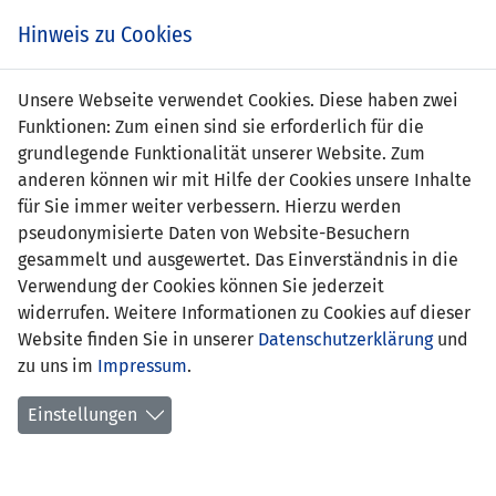
Zum
Online
Tic
EIN SPIEL. EIN TEAM. FÜRS LAND.
Hinweis zu Cookies
Inhalt
Shop
springen
Zur
Unsere Webseite verwendet Cookies. Diese haben zwei
Navigation
Funktionen: Zum einen sind sie erforderlich für die
springen
grundlegende Funktionalität unserer Website. Zum
anderen können wir mit Hilfe der Cookies unsere Inhalte
für Sie immer weiter verbessern. Hierzu werden
pseudonymisierte Daten von Website-Besuchern
gesammelt und ausgewertet. Das Einverständnis in die
Verwendung der Cookies können Sie jederzeit
Statistik Frauen U17-Nationalteam
widerrufen. Weitere Informationen zu Cookies auf dieser
Website finden Sie in unserer
Datenschutzerklärung
und
Spiele
zu uns im
Impressum
.
Spielerinnenstatistik
Einstellungen
Torschützinnen