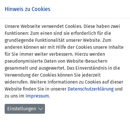
Zum
Online
Tic
EIN SPIEL. EIN TEAM. FÜRS LAND.
Hinweis zu Cookies
Inhalt
Shop
springen
Zur
Unsere Webseite verwendet Cookies. Diese haben zwei
Navigation
Funktionen: Zum einen sind sie erforderlich für die
springen
grundlegende Funktionalität unserer Website. Zum
anderen können wir mit Hilfe der Cookies unsere Inhalte
für Sie immer weiter verbessern. Hierzu werden
pseudonymisierte Daten von Website-Besuchern
gesammelt und ausgewertet. Das Einverständnis in die
Verwendung der Cookies können Sie jederzeit
EM Qualifikation 2008 - Gruppe F
widerrufen. Weitere Informationen zu Cookies auf dieser
Website finden Sie in unserer
Datenschutzerklärung
und
Spielplan
zu uns im
Impressum
.
Kreuztabelle
Einstellungen
Tabelle