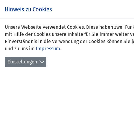
Zum
EIN SPIEL. EIN TEAM.
Hinweis zu Cookies
Inhalt
springen
Zur
Unsere Webseite verwendet Cookies. Diese haben zwei Funkt
NEWS
LFV
Navigation
mit Hilfe der Cookies unsere Inhalte für Sie immer weite
springen
Einverständnis in die Verwendung der Cookies können Sie je
und zu uns im
Impressum
.
Einstellungen