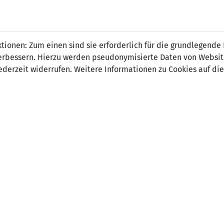
 FÜRS LAND.
NATIONAL
SPITZEN
BREITEN
ionen: Zum einen sind sie erforderlich für die grundlegende
TEAMS
FUSSBALL
FUSSBALL
JAK
F
r verbessern. Hierzu werden pseudonymisierte Daten von Webs
derzeit widerrufen. Weitere Informationen zu Cookies auf die