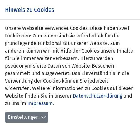
Zum
Online
Tic
EIN SPIEL. EIN TEAM. FÜRS LAND.
Hinweis zu Cookies
Inhalt
Shop
springen
Zur
Unsere Webseite verwendet Cookies. Diese haben zwei
Navigation
Funktionen: Zum einen sind sie erforderlich für die
springen
grundlegende Funktionalität unserer Website. Zum
anderen können wir mit Hilfe der Cookies unsere Inhalte
für Sie immer weiter verbessern. Hierzu werden
pseudonymisierte Daten von Website-Besuchern
gesammelt und ausgewertet. Das Einverständnis in die
Verwendung der Cookies können Sie jederzeit
WM Qualifikation 2006 - Gruppe 3
widerrufen. Weitere Informationen zu Cookies auf dieser
Website finden Sie in unserer
Datenschutzerklärung
und
Spielplan
zu uns im
Impressum
.
Kreuztabelle
Einstellungen
Tabelle