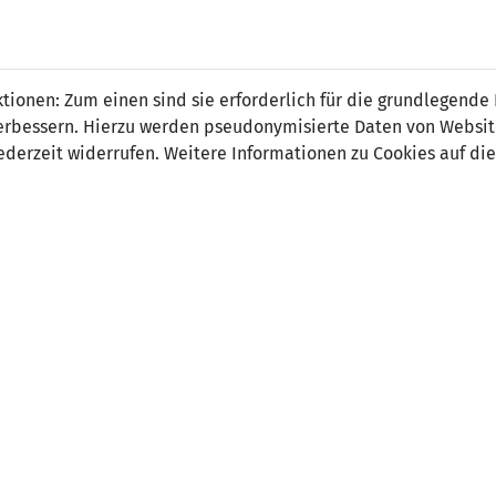
 FÜRS LAND.
NATIONAL
SPITZEN
BREITEN
ionen: Zum einen sind sie erforderlich für die grundlegende
TEAMS
FUSSBALL
FUSSBALL
JAK
F
r verbessern. Hierzu werden pseudonymisierte Daten von Webs
derzeit widerrufen. Weitere Informationen zu Cookies auf die