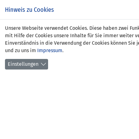
Zum
EIN SPIEL. EIN TEAM.
Hinweis zu Cookies
Inhalt
springen
Zur
Unsere Webseite verwendet Cookies. Diese haben zwei Funkt
NEWS
LFV
Navigation
mit Hilfe der Cookies unsere Inhalte für Sie immer weite
springen
Einverständnis in die Verwendung der Cookies können Sie je
und zu uns im
Impressum
.
Einstellungen