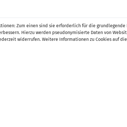
 FÜRS LAND.
NATIONAL
SPITZEN
BREITEN
ionen: Zum einen sind sie erforderlich für die grundlegende
TEAMS
FUSSBALL
FUSSBALL
JAK
F
r verbessern. Hierzu werden pseudonymisierte Daten von Webs
derzeit widerrufen. Weitere Informationen zu Cookies auf die