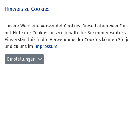
Zum
EIN SPIEL. EIN TEAM.
Hinweis zu Cookies
Inhalt
springen
Zur
Unsere Webseite verwendet Cookies. Diese haben zwei Funkt
NEWS
LFV
Navigation
mit Hilfe der Cookies unsere Inhalte für Sie immer weite
springen
Einverständnis in die Verwendung der Cookies können Sie je
und zu uns im
Impressum
.
Einstellungen