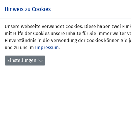
Zum
EIN SPIEL. EIN TEAM.
Hinweis zu Cookies
Inhalt
springen
Zur
Unsere Webseite verwendet Cookies. Diese haben zwei Funkt
NEWS
LFV
Navigation
mit Hilfe der Cookies unsere Inhalte für Sie immer weite
springen
Einverständnis in die Verwendung der Cookies können Sie je
und zu uns im
Impressum
.
Einstellungen