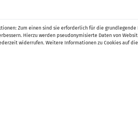
 FÜRS LAND.
NATIONAL
SPITZEN
BREITEN
ionen: Zum einen sind sie erforderlich für die grundlegende
TEAMS
FUSSBALL
FUSSBALL
JAK
F
r verbessern. Hierzu werden pseudonymisierte Daten von Webs
derzeit widerrufen. Weitere Informationen zu Cookies auf die