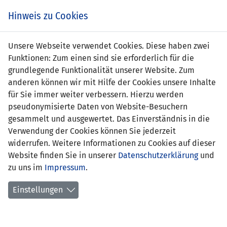
Zum
Online
Tic
EIN SPIEL. EIN TEAM. FÜRS LAND.
Hinweis zu Cookies
Inhalt
Shop
springen
Zur
Unsere Webseite verwendet Cookies. Diese haben zwei
Navigation
Funktionen: Zum einen sind sie erforderlich für die
springen
grundlegende Funktionalität unserer Website. Zum
anderen können wir mit Hilfe der Cookies unsere Inhalte
für Sie immer weiter verbessern. Hierzu werden
pseudonymisierte Daten von Website-Besuchern
gesammelt und ausgewertet. Das Einverständnis in die
Verwendung der Cookies können Sie jederzeit
U21-EM Qualifikation 2021 - Gruppe 2
widerrufen. Weitere Informationen zu Cookies auf dieser
Website finden Sie in unserer
Datenschutzerklärung
und
Spielplan
zu uns im
Impressum
.
Kreuztabelle
Einstellungen
Tabelle