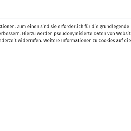
 FÜRS LAND.
NATIONAL
SPITZEN
BREITEN
ionen: Zum einen sind sie erforderlich für die grundlegende
TEAMS
FUSSBALL
FUSSBALL
JAK
F
r verbessern. Hierzu werden pseudonymisierte Daten von Webs
derzeit widerrufen. Weitere Informationen zu Cookies auf die