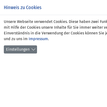
Zum
EIN SPIEL. EIN TEAM.
Hinweis zu Cookies
Inhalt
springen
Zur
Unsere Webseite verwendet Cookies. Diese haben zwei Funkt
NEWS
LFV
Navigation
mit Hilfe der Cookies unsere Inhalte für Sie immer weite
springen
Einverständnis in die Verwendung der Cookies können Sie je
und zu uns im
Impressum
.
Einstellungen