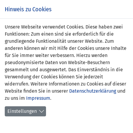
Zum
Online
Tic
EIN SPIEL. EIN TEAM. FÜRS LAND.
Hinweis zu Cookies
Inhalt
Shop
springen
Zur
Unsere Webseite verwendet Cookies. Diese haben zwei
Navigation
Funktionen: Zum einen sind sie erforderlich für die
springen
grundlegende Funktionalität unserer Website. Zum
anderen können wir mit Hilfe der Cookies unsere Inhalte
für Sie immer weiter verbessern. Hierzu werden
pseudonymisierte Daten von Website-Besuchern
gesammelt und ausgewertet. Das Einverständnis in die
Verwendung der Cookies können Sie jederzeit
U21-EM Qualifikation 2021 - Gruppe 2
widerrufen. Weitere Informationen zu Cookies auf dieser
Website finden Sie in unserer
Datenschutzerklärung
und
Spielplan
zu uns im
Impressum
.
Kreuztabelle
Einstellungen
Tabelle