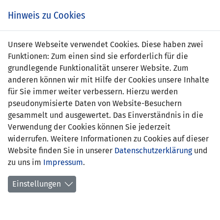
Zum
Online
Tic
EIN SPIEL. EIN TEAM. FÜRS LAND.
Hinweis zu Cookies
Inhalt
Shop
springen
Zur
Unsere Webseite verwendet Cookies. Diese haben zwei
Navigation
Funktionen: Zum einen sind sie erforderlich für die
springen
grundlegende Funktionalität unserer Website. Zum
anderen können wir mit Hilfe der Cookies unsere Inhalte
für Sie immer weiter verbessern. Hierzu werden
pseudonymisierte Daten von Website-Besuchern
gesammelt und ausgewertet. Das Einverständnis in die
Verwendung der Cookies können Sie jederzeit
U21-EM Qualifikation 2023 - Gruppe D
widerrufen. Weitere Informationen zu Cookies auf dieser
Website finden Sie in unserer
Datenschutzerklärung
und
Spielplan
zu uns im
Impressum
.
Kreuztabelle
Einstellungen
Tabelle