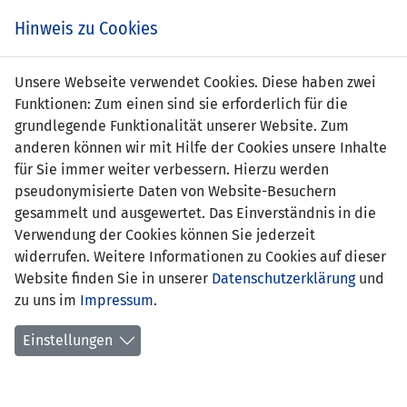
Zum
Online
Tic
EIN SPIEL. EIN TEAM. FÜRS LAND.
Hinweis zu Cookies
Inhalt
Shop
springen
Zur
Unsere Webseite verwendet Cookies. Diese haben zwei
Navigation
Funktionen: Zum einen sind sie erforderlich für die
springen
grundlegende Funktionalität unserer Website. Zum
anderen können wir mit Hilfe der Cookies unsere Inhalte
für Sie immer weiter verbessern. Hierzu werden
pseudonymisierte Daten von Website-Besuchern
gesammelt und ausgewertet. Das Einverständnis in die
Verwendung der Cookies können Sie jederzeit
Inoffizielle Freundschaftsspiele U21-
widerrufen. Weitere Informationen zu Cookies auf dieser
Nationalmannschaft
Website finden Sie in unserer
Datenschutzerklärung
und
zu uns im
Impressum
.
Spielplan
Einstellungen
Spielerstatistik