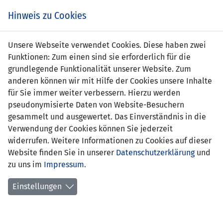
Zum
Online
Tic
EIN SPIEL. EIN TEAM. FÜRS LAND.
Hinweis zu Cookies
Inhalt
Shop
springen
Zur
Unsere Webseite verwendet Cookies. Diese haben zwei
Navigation
Funktionen: Zum einen sind sie erforderlich für die
springen
grundlegende Funktionalität unserer Website. Zum
anderen können wir mit Hilfe der Cookies unsere Inhalte
für Sie immer weiter verbessern. Hierzu werden
pseudonymisierte Daten von Website-Besuchern
gesammelt und ausgewertet. Das Einverständnis in die
Verwendung der Cookies können Sie jederzeit
Inoffizielle Freundschaftsspiele U21-
widerrufen. Weitere Informationen zu Cookies auf dieser
Nationalmannschaft
Website finden Sie in unserer
Datenschutzerklärung
und
zu uns im
Impressum
.
Spielplan
Einstellungen
Spielerstatistik