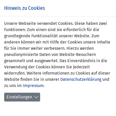
Zum
Online
Tic
EIN SPIEL. EIN TEAM. FÜRS LAND.
Hinweis zu Cookies
Inhalt
Shop
springen
Zur
Unsere Webseite verwendet Cookies. Diese haben zwei
Navigation
Funktionen: Zum einen sind sie erforderlich für die
springen
grundlegende Funktionalität unserer Website. Zum
anderen können wir mit Hilfe der Cookies unsere Inhalte
für Sie immer weiter verbessern. Hierzu werden
pseudonymisierte Daten von Website-Besuchern
gesammelt und ausgewertet. Das Einverständnis in die
Verwendung der Cookies können Sie jederzeit
Inoffizielle Freundschaftsspiele U21-
widerrufen. Weitere Informationen zu Cookies auf dieser
Nationalmannschaft
Website finden Sie in unserer
Datenschutzerklärung
und
zu uns im
Impressum
.
Spielplan
Einstellungen
Spielerstatistik