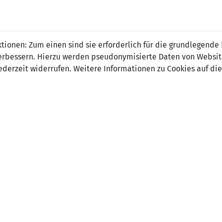
 FÜRS LAND.
NATIONAL
SPITZEN
BREITEN
ionen: Zum einen sind sie erforderlich für die grundlegende
TEAMS
FUSSBALL
FUSSBALL
JAK
F
r verbessern. Hierzu werden pseudonymisierte Daten von Webs
derzeit widerrufen. Weitere Informationen zu Cookies auf die