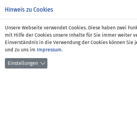
Zum
EIN SPIEL. EIN TEAM.
Hinweis zu Cookies
Inhalt
springen
Zur
Unsere Webseite verwendet Cookies. Diese haben zwei Funkt
NEWS
LFV
Navigation
mit Hilfe der Cookies unsere Inhalte für Sie immer weite
springen
Einverständnis in die Verwendung der Cookies können Sie je
und zu uns im
Impressum
.
Einstellungen