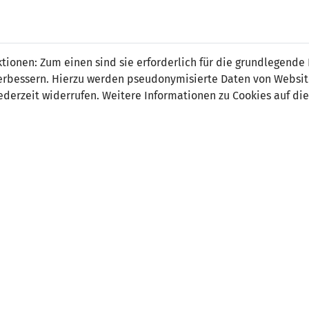
 FÜRS LAND.
NATIONAL
SPITZEN
BREITEN
ionen: Zum einen sind sie erforderlich für die grundlegende
TEAMS
FUSSBALL
FUSSBALL
JAK
F
r verbessern. Hierzu werden pseudonymisierte Daten von Webs
derzeit widerrufen. Weitere Informationen zu Cookies auf die