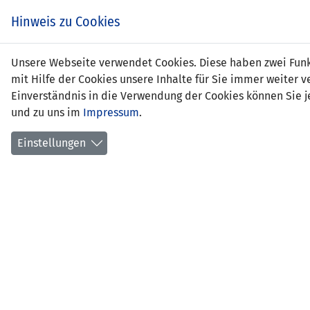
Zum
EIN SPIEL. EIN TEAM.
Hinweis zu Cookies
Inhalt
springen
Zur
Unsere Webseite verwendet Cookies. Diese haben zwei Funkt
NEWS
LFV
Navigation
mit Hilfe der Cookies unsere Inhalte für Sie immer weite
springen
Einverständnis in die Verwendung der Cookies können Sie je
und zu uns im
Impressum
.
Einstellungen