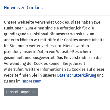
Zum
Online
Tic
EIN SPIEL. EIN TEAM. FÜRS LAND.
Hinweis zu Cookies
Inhalt
Shop
springen
Zur
Unsere Webseite verwendet Cookies. Diese haben zwei
Navigation
Funktionen: Zum einen sind sie erforderlich für die
springen
grundlegende Funktionalität unserer Website. Zum
anderen können wir mit Hilfe der Cookies unsere Inhalte
für Sie immer weiter verbessern. Hierzu werden
pseudonymisierte Daten von Website-Besuchern
gesammelt und ausgewertet. Das Einverständnis in die
Verwendung der Cookies können Sie jederzeit
Statistik WU19-Nationalteam
widerrufen. Weitere Informationen zu Cookies auf dieser
Website finden Sie in unserer
Datenschutzerklärung
und
Spiele
zu uns im
Impressum
.
Spielerinnenstatistik
Einstellungen
Torschützinnen