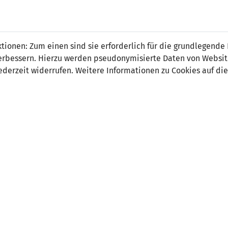
 FÜRS LAND.
NATIONAL
SPITZEN
BREITEN
ionen: Zum einen sind sie erforderlich für die grundlegende
TEAMS
FUSSBALL
FUSSBALL
JAK
F
r verbessern. Hierzu werden pseudonymisierte Daten von Webs
derzeit widerrufen. Weitere Informationen zu Cookies auf die