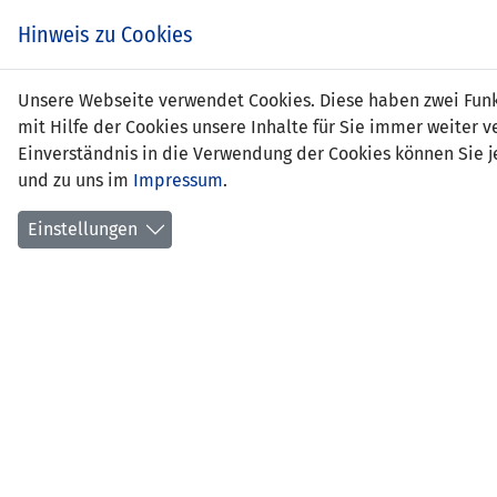
Zum
EIN SPIEL. EIN TEAM.
Hinweis zu Cookies
Inhalt
springen
Zur
Unsere Webseite verwendet Cookies. Diese haben zwei Funkt
NEWS
LFV
Navigation
mit Hilfe der Cookies unsere Inhalte für Sie immer weite
springen
Einverständnis in die Verwendung der Cookies können Sie je
und zu uns im
Impressum
.
Einstellungen