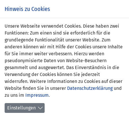
Zum
Online
Tic
EIN SPIEL. EIN TEAM. FÜRS LAND.
Hinweis zu Cookies
Inhalt
Shop
springen
Zur
Unsere Webseite verwendet Cookies. Diese haben zwei
Navigation
Funktionen: Zum einen sind sie erforderlich für die
springen
grundlegende Funktionalität unserer Website. Zum
anderen können wir mit Hilfe der Cookies unsere Inhalte
für Sie immer weiter verbessern. Hierzu werden
pseudonymisierte Daten von Website-Besuchern
gesammelt und ausgewertet. Das Einverständnis in die
Verwendung der Cookies können Sie jederzeit
Statistik WU19-Nationalteam
widerrufen. Weitere Informationen zu Cookies auf dieser
Website finden Sie in unserer
Datenschutzerklärung
und
Spiele
zu uns im
Impressum
.
Spielerinnenstatistik
Einstellungen
Torschützinnen