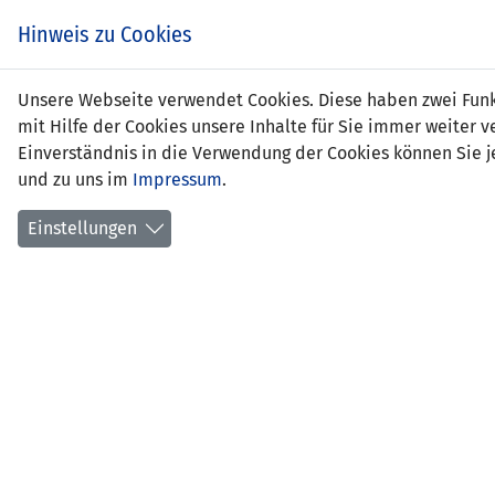
Zum
EIN SPIEL. EIN TEAM.
Hinweis zu Cookies
Inhalt
springen
Zur
Unsere Webseite verwendet Cookies. Diese haben zwei Funkt
NEWS
LFV
Navigation
mit Hilfe der Cookies unsere Inhalte für Sie immer weite
springen
Einverständnis in die Verwendung der Cookies können Sie je
und zu uns im
Impressum
.
Einstellungen