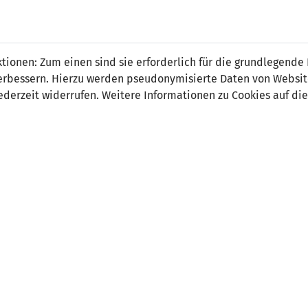
 FÜRS LAND.
NATIONAL
SPITZEN
BREITEN
ionen: Zum einen sind sie erforderlich für die grundlegende
TEAMS
FUSSBALL
FUSSBALL
JAK
F
r verbessern. Hierzu werden pseudonymisierte Daten von Webs
derzeit widerrufen. Weitere Informationen zu Cookies auf die