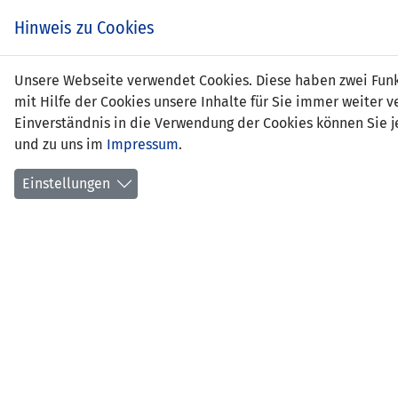
Zum
EIN SPIEL. EIN TEAM.
Hinweis zu Cookies
Inhalt
springen
Zur
Unsere Webseite verwendet Cookies. Diese haben zwei Funkt
NEWS
LFV
Navigation
mit Hilfe der Cookies unsere Inhalte für Sie immer weite
springen
Einverständnis in die Verwendung der Cookies können Sie je
und zu uns im
Impressum
.
Einstellungen