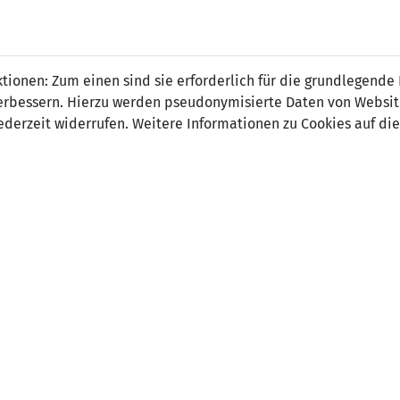
 FÜRS LAND.
NATIONAL
SPITZEN
BREITEN
ionen: Zum einen sind sie erforderlich für die grundlegende
TEAMS
FUSSBALL
FUSSBALL
JAK
F
r verbessern. Hierzu werden pseudonymisierte Daten von Webs
derzeit widerrufen. Weitere Informationen zu Cookies auf die