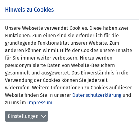
Zum
Online
Tic
EIN SPIEL. EIN TEAM. FÜRS LAND.
Hinweis zu Cookies
Inhalt
Shop
springen
Zur
Unsere Webseite verwendet Cookies. Diese haben zwei
Navigation
Funktionen: Zum einen sind sie erforderlich für die
springen
grundlegende Funktionalität unserer Website. Zum
anderen können wir mit Hilfe der Cookies unsere Inhalte
für Sie immer weiter verbessern. Hierzu werden
pseudonymisierte Daten von Website-Besuchern
gesammelt und ausgewertet. Das Einverständnis in die
Verwendung der Cookies können Sie jederzeit
Qualifikation zur UEFA EURO 2020 -
widerrufen. Weitere Informationen zu Cookies auf dieser
Gruppe J
Website finden Sie in unserer
Datenschutzerklärung
und
zu uns im
Impressum
.
Spielplan
Einstellungen
Kreuztabelle
Tabelle