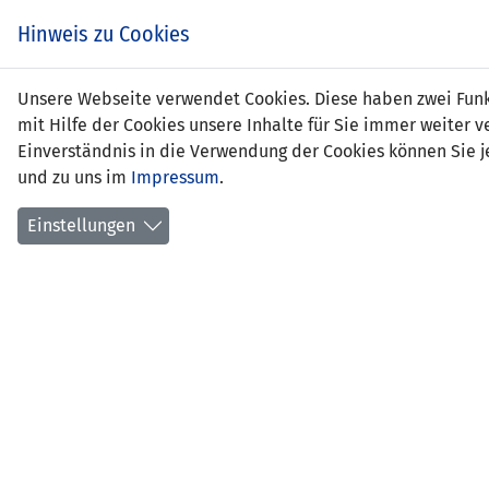
Zum
EIN SPIEL. EIN TEAM.
Hinweis zu Cookies
Inhalt
springen
Zur
Unsere Webseite verwendet Cookies. Diese haben zwei Funkt
NEWS
LFV
Navigation
mit Hilfe der Cookies unsere Inhalte für Sie immer weite
springen
Einverständnis in die Verwendung der Cookies können Sie je
und zu uns im
Impressum
.
Einstellungen