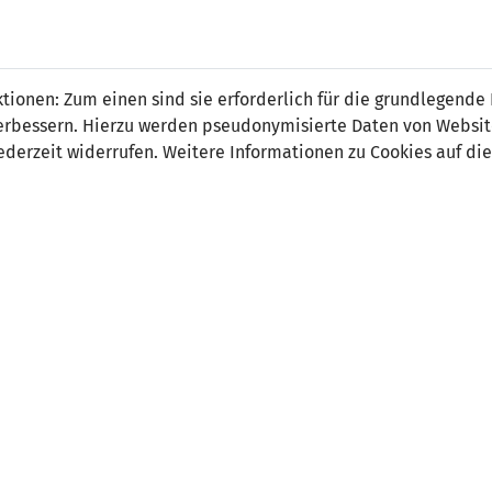
 FÜRS LAND.
NATIONAL
SPITZEN
BREITEN
ionen: Zum einen sind sie erforderlich für die grundlegende
TEAMS
FUSSBALL
FUSSBALL
JAK
F
r verbessern. Hierzu werden pseudonymisierte Daten von Webs
derzeit widerrufen. Weitere Informationen zu Cookies auf die