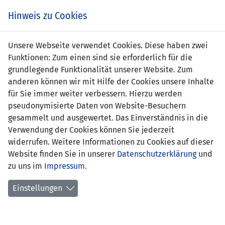
Zum
Online
Tic
EIN SPIEL. EIN TEAM. FÜRS LAND.
Hinweis zu Cookies
Inhalt
Shop
springen
Zur
Unsere Webseite verwendet Cookies. Diese haben zwei
Navigation
Funktionen: Zum einen sind sie erforderlich für die
springen
grundlegende Funktionalität unserer Website. Zum
anderen können wir mit Hilfe der Cookies unsere Inhalte
für Sie immer weiter verbessern. Hierzu werden
pseudonymisierte Daten von Website-Besuchern
gesammelt und ausgewertet. Das Einverständnis in die
Verwendung der Cookies können Sie jederzeit
Freundschaftsspiele U21-
widerrufen. Weitere Informationen zu Cookies auf dieser
Nationalmannschaft
Website finden Sie in unserer
Datenschutzerklärung
und
zu uns im
Impressum
.
Spielplan
Einstellungen
Spielerstatistik