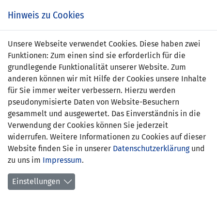
Zum
Online
Tic
EIN SPIEL. EIN TEAM. FÜRS LAND.
Hinweis zu Cookies
Inhalt
Shop
springen
Zur
Unsere Webseite verwendet Cookies. Diese haben zwei
Navigation
Funktionen: Zum einen sind sie erforderlich für die
springen
grundlegende Funktionalität unserer Website. Zum
anderen können wir mit Hilfe der Cookies unsere Inhalte
für Sie immer weiter verbessern. Hierzu werden
pseudonymisierte Daten von Website-Besuchern
gesammelt und ausgewertet. Das Einverständnis in die
Verwendung der Cookies können Sie jederzeit
Freundschaftsspiele U21-
widerrufen. Weitere Informationen zu Cookies auf dieser
Nationalmannschaft
Website finden Sie in unserer
Datenschutzerklärung
und
zu uns im
Impressum
.
Spielplan
Einstellungen
Spielerstatistik