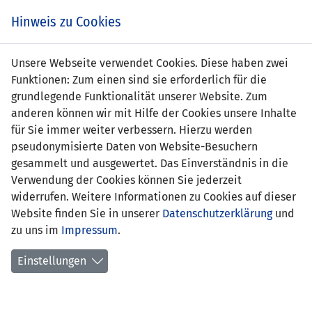
Zum
Online
Tic
EIN SPIEL. EIN TEAM. FÜRS LAND.
Hinweis zu Cookies
Inhalt
Shop
springen
Zur
Unsere Webseite verwendet Cookies. Diese haben zwei
Navigation
Funktionen: Zum einen sind sie erforderlich für die
springen
grundlegende Funktionalität unserer Website. Zum
anderen können wir mit Hilfe der Cookies unsere Inhalte
für Sie immer weiter verbessern. Hierzu werden
pseudonymisierte Daten von Website-Besuchern
gesammelt und ausgewertet. Das Einverständnis in die
Verwendung der Cookies können Sie jederzeit
Statistik Frauen U17-Nationalteam
widerrufen. Weitere Informationen zu Cookies auf dieser
Website finden Sie in unserer
Datenschutzerklärung
und
Spiele
zu uns im
Impressum
.
Spielerinnenstatistik
Einstellungen
Torschützinnen