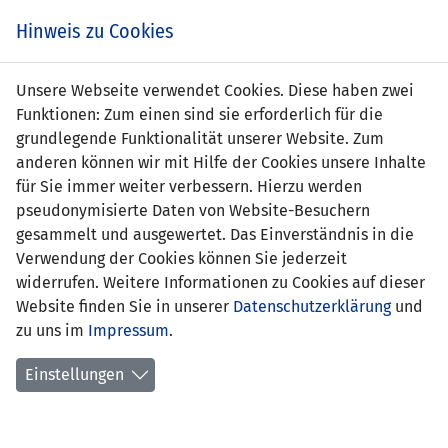
Zum
Online
Tic
EIN SPIEL. EIN TEAM. FÜRS LAND.
Hinweis zu Cookies
Inhalt
Shop
springen
Zur
Unsere Webseite verwendet Cookies. Diese haben zwei
Navigation
Funktionen: Zum einen sind sie erforderlich für die
springen
grundlegende Funktionalität unserer Website. Zum
anderen können wir mit Hilfe der Cookies unsere Inhalte
für Sie immer weiter verbessern. Hierzu werden
pseudonymisierte Daten von Website-Besuchern
gesammelt und ausgewertet. Das Einverständnis in die
Verwendung der Cookies können Sie jederzeit
Statistik Frauen U17-Nationalteam
widerrufen. Weitere Informationen zu Cookies auf dieser
Website finden Sie in unserer
Datenschutzerklärung
und
Spiele
zu uns im
Impressum
.
Spielerinnenstatistik
Einstellungen
Torschützinnen