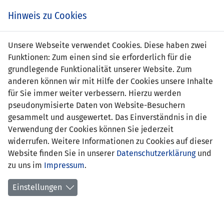
Zum
Online
Tic
EIN SPIEL. EIN TEAM. FÜRS LAND.
Hinweis zu Cookies
Inhalt
Shop
springen
Zur
Unsere Webseite verwendet Cookies. Diese haben zwei
Navigation
Funktionen: Zum einen sind sie erforderlich für die
springen
grundlegende Funktionalität unserer Website. Zum
anderen können wir mit Hilfe der Cookies unsere Inhalte
für Sie immer weiter verbessern. Hierzu werden
pseudonymisierte Daten von Website-Besuchern
gesammelt und ausgewertet. Das Einverständnis in die
Verwendung der Cookies können Sie jederzeit
Statistik Frauen U17-Nationalteam
widerrufen. Weitere Informationen zu Cookies auf dieser
Website finden Sie in unserer
Datenschutzerklärung
und
Spiele
zu uns im
Impressum
.
Spielerinnenstatistik
Einstellungen
Torschützinnen