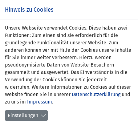
Zum
Online
Tic
EIN SPIEL. EIN TEAM. FÜRS LAND.
Hinweis zu Cookies
Inhalt
Shop
springen
Zur
Unsere Webseite verwendet Cookies. Diese haben zwei
Navigation
Funktionen: Zum einen sind sie erforderlich für die
springen
grundlegende Funktionalität unserer Website. Zum
anderen können wir mit Hilfe der Cookies unsere Inhalte
für Sie immer weiter verbessern. Hierzu werden
pseudonymisierte Daten von Website-Besuchern
gesammelt und ausgewertet. Das Einverständnis in die
Verwendung der Cookies können Sie jederzeit
Statistik WU19-Nationalteam
widerrufen. Weitere Informationen zu Cookies auf dieser
Website finden Sie in unserer
Datenschutzerklärung
und
Spiele
zu uns im
Impressum
.
Spielerinnenstatistik
Einstellungen
Torschützinnen