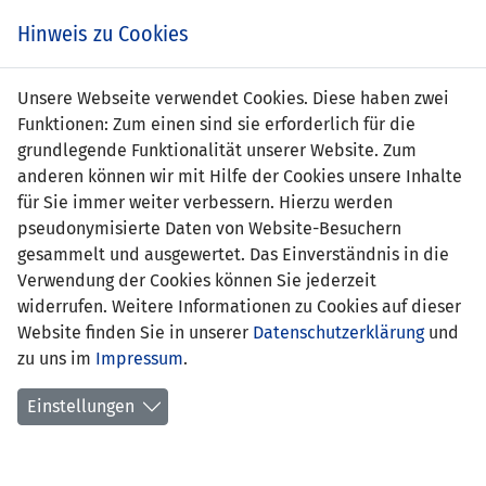
Zum
Online
Tic
EIN SPIEL. EIN TEAM. FÜRS LAND.
Hinweis zu Cookies
Inhalt
Shop
springen
Zur
Unsere Webseite verwendet Cookies. Diese haben zwei
Navigation
Funktionen: Zum einen sind sie erforderlich für die
springen
grundlegende Funktionalität unserer Website. Zum
anderen können wir mit Hilfe der Cookies unsere Inhalte
für Sie immer weiter verbessern. Hierzu werden
pseudonymisierte Daten von Website-Besuchern
gesammelt und ausgewertet. Das Einverständnis in die
Verwendung der Cookies können Sie jederzeit
U21-EM Qualifikation 2021 - Gruppe 2
widerrufen. Weitere Informationen zu Cookies auf dieser
Website finden Sie in unserer
Datenschutzerklärung
und
Spielplan
zu uns im
Impressum
.
Kreuztabelle
Einstellungen
Tabelle