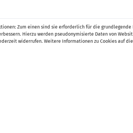
 FÜRS LAND.
NATIONAL
SPITZEN
BREITEN
ionen: Zum einen sind sie erforderlich für die grundlegende
TEAMS
FUSSBALL
FUSSBALL
JAK
F
r verbessern. Hierzu werden pseudonymisierte Daten von Webs
derzeit widerrufen. Weitere Informationen zu Cookies auf die