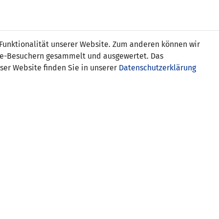
Online
Tickets
Shop
FRAUEN
NATIONALE
 Funktionalität unserer Website. Zum anderen können wir
USSBALL
WETTBEWERBE
MEDIEN
ite-Besuchern gesammelt und ausgewertet. Das
ser Website finden Sie in unserer
Datenschutzerklärung