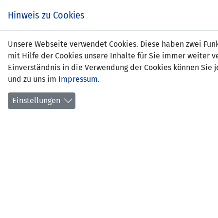
Zum
EIN SPIEL. EIN TEAM.
Hinweis zu Cookies
Inhalt
springen
Zur
Unsere Webseite verwendet Cookies. Diese haben zwei Funkt
NEWS
LFV
Navigation
mit Hilfe der Cookies unsere Inhalte für Sie immer weite
springen
Einverständnis in die Verwendung der Cookies können Sie je
und zu uns im
Impressum
.
Einstellungen